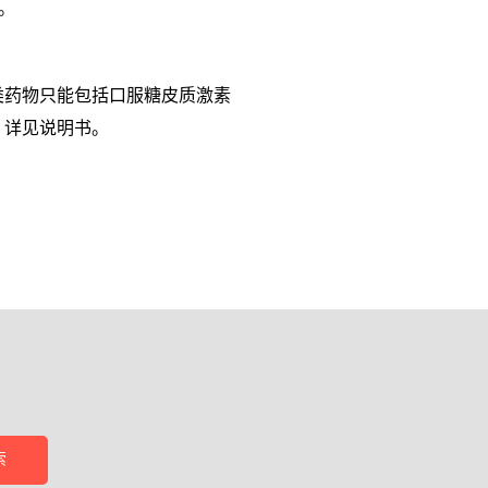
。
类药物只能包括口服糖皮质激素
天。详见说明书。
索