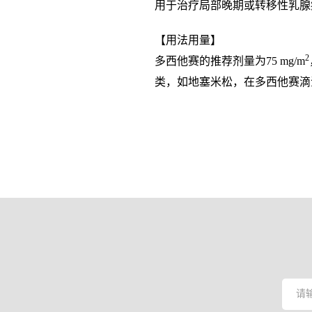
用于治疗局部晚期或转移性乳腺
【用法用量】
2
多西他赛的推荐剂量为75 mg/m
类，如地塞米松，在多西他赛滴注1